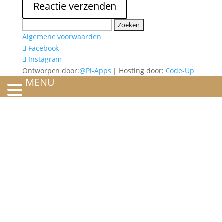
Zoeken
naar:
Algemene voorwaarden
Facebook
Instagram
Ontworpen door:
@Pi-Apps
| Hosting door:
Code-Up
MENU
HOME
OVER ONS
ATELIER
REFERENTIES
BLOG
TROUWRINGEN
ONTWERP JE EIGEN TROUWRING!
WITGOUD
ROSÉGOUD
GEELGOUD
BICOLOR