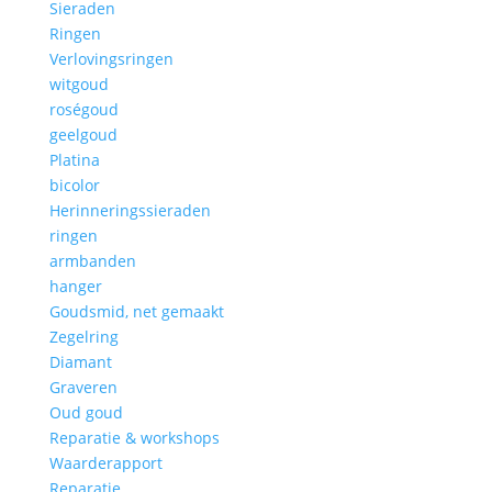
Sieraden
Ringen
Verlovingsringen
witgoud
roségoud
geelgoud
Platina
bicolor
Herinneringssieraden
ringen
armbanden
hanger
Goudsmid, net gemaakt
Zegelring
Diamant
Graveren
Oud goud
Reparatie & workshops
Waarderapport
Reparatie