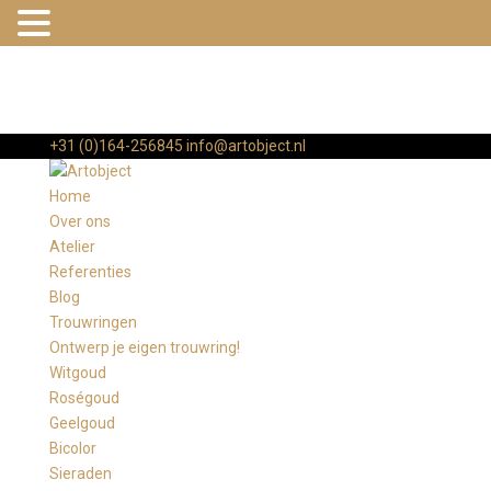
MENU
+31 (0)164-256845
info@artobject.nl
Home
Over ons
Atelier
Referenties
Blog
Trouwringen
Ontwerp je eigen trouwring!
Witgoud
Roségoud
Geelgoud
Bicolor
Sieraden