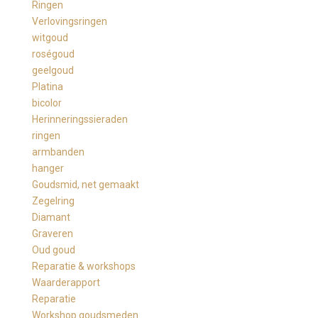
Ringen
Verlovingsringen
witgoud
roségoud
geelgoud
Platina
bicolor
Herinneringssieraden
ringen
armbanden
hanger
Goudsmid, net gemaakt
Zegelring
Diamant
Graveren
Oud goud
Reparatie & workshops
Waarderapport
Reparatie
Workshop goudsmeden