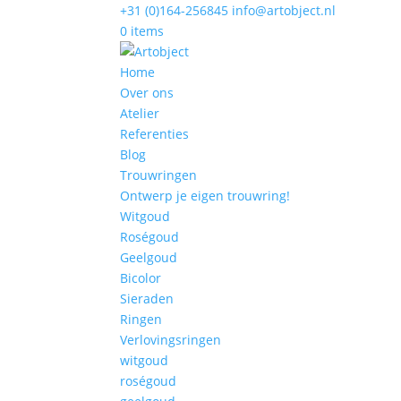
+31 (0)164-256845
info@artobject.nl
0 items
Home
Over ons
Atelier
Referenties
Blog
Trouwringen
Ontwerp je eigen trouwring!
Witgoud
Roségoud
Geelgoud
Bicolor
Sieraden
Ringen
Verlovingsringen
witgoud
roségoud