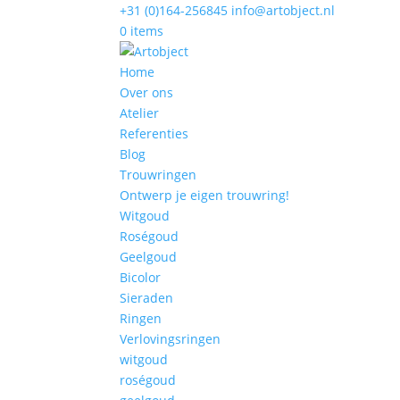
+31 (0)164-256845
info@artobject.nl
0 items
Home
Over ons
Atelier
Referenties
Blog
Trouwringen
Ontwerp je eigen trouwring!
Witgoud
Roségoud
Geelgoud
Bicolor
Sieraden
Ringen
Verlovingsringen
witgoud
roségoud