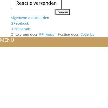
Zoeken
naar:
Algemene voorwaarden
Facebook
Instagram
Ontworpen door:
@Pi-Apps
| Hosting door:
Code-Up
MENU
HOME
OVER ONS
ATELIER
REFERENTIES
BLOG
TROUWRINGEN
ONTWERP JE EIGEN TROUWRING!
WITGOUD
ROSÉGOUD
GEELGOUD
BICOLOR