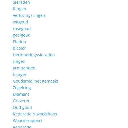
Sieraden
Ringen
Verlovingsringen
witgoud
roségoud
geelgoud
Platina
bicolor
Herinneringssieraden
ringen
armbanden
hanger
Goudsmid, net gemaakt
Zegelring
Diamant
Graveren
Oud goud
Reparatie & workshops
Waarderapport
Reparatie