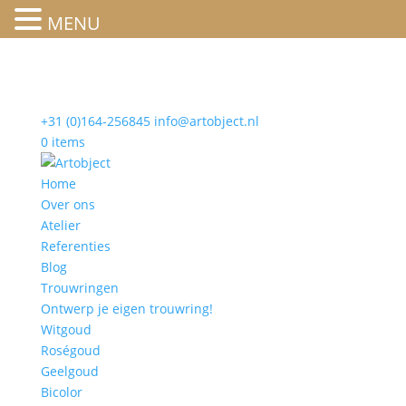
MENU
+31 (0)164-256845
info@artobject.nl
0 items
Home
Over ons
Atelier
Referenties
Blog
Trouwringen
Ontwerp je eigen trouwring!
Witgoud
Roségoud
Geelgoud
Bicolor