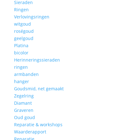
Sieraden
Ringen
Verlovingsringen
witgoud
roségoud
geelgoud
Platina
bicolor
Herinneringssieraden
ringen
armbanden
hanger
Goudsmid, net gemaakt
Zegelring
Diamant
Graveren
Oud goud
Reparatie & workshops
Waarderapport
Reparatie