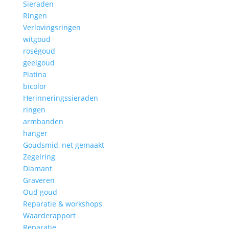
Sieraden
Ringen
Verlovingsringen
witgoud
roségoud
geelgoud
Platina
bicolor
Herinneringssieraden
ringen
armbanden
hanger
Goudsmid, net gemaakt
Zegelring
Diamant
Graveren
Oud goud
Reparatie & workshops
Waarderapport
Reparatie