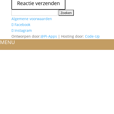
Zoeken
naar:
Algemene voorwaarden
Facebook
Instagram
Ontworpen door:
@Pi-Apps
| Hosting door:
Code-Up
MENU
HOME
OVER ONS
ATELIER
REFERENTIES
BLOG
TROUWRINGEN
ONTWERP JE EIGEN TROUWRING!
WITGOUD
ROSÉGOUD
GEELGOUD
BICOLOR