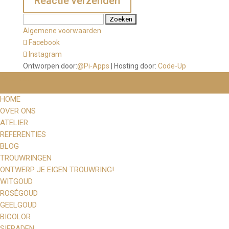
Zoeken
naar:
Algemene voorwaarden
Facebook
Instagram
Ontworpen door:
@Pi-Apps
| Hosting door:
Code-Up
MENU
HOME
OVER ONS
ATELIER
REFERENTIES
BLOG
TROUWRINGEN
ONTWERP JE EIGEN TROUWRING!
WITGOUD
ROSÉGOUD
GEELGOUD
BICOLOR
SIERADEN