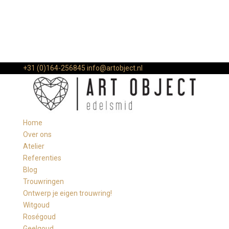
+31 (0)164-256845
info@artobject.nl
Home
Over ons
Atelier
Referenties
Blog
Trouwringen
Ontwerp je eigen trouwring!
Witgoud
Roségoud
Geelgoud