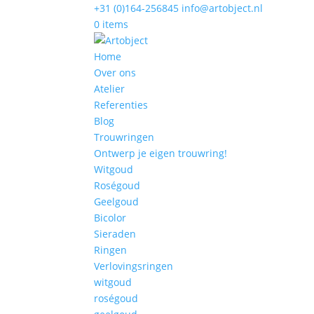
+31 (0)164-256845
info@artobject.nl
0 items
Home
Over ons
Atelier
Referenties
Blog
Trouwringen
Ontwerp je eigen trouwring!
Witgoud
Roségoud
Geelgoud
Bicolor
Sieraden
Ringen
Verlovingsringen
witgoud
roségoud