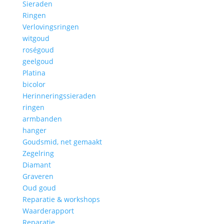
Sieraden
Ringen
Verlovingsringen
witgoud
roségoud
geelgoud
Platina
bicolor
Herinneringssieraden
ringen
armbanden
hanger
Goudsmid, net gemaakt
Zegelring
Diamant
Graveren
Oud goud
Reparatie & workshops
Waarderapport
Reparatie