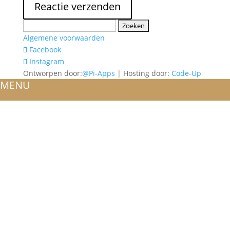
Zoeken
naar:
Algemene voorwaarden
Facebook
Instagram
Ontworpen door:
@Pi-Apps
| Hosting door:
Code-Up
MENU
HOME
OVER ONS
ATELIER
REFERENTIES
BLOG
TROUWRINGEN
ONTWERP JE EIGEN TROUWRING!
WITGOUD
ROSÉGOUD
GEELGOUD
BICOLOR