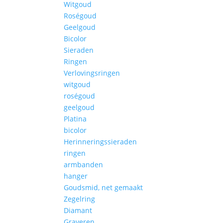
Witgoud
Roségoud
Geelgoud
Bicolor
Sieraden
Ringen
Verlovingsringen
witgoud
roségoud
geelgoud
Platina
bicolor
Herinneringssieraden
ringen
armbanden
hanger
Goudsmid, net gemaakt
Zegelring
Diamant
Graveren