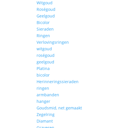
Witgoud
Roségoud
Geelgoud
Bicolor
Sieraden
Ringen
Verlovingsringen
witgoud
roségoud
geelgoud
Platina
bicolor
Herinneringssieraden
ringen
armbanden
hanger
Goudsmid, net gemaakt
Zegelring
Diamant
Graveren