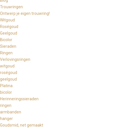
Blog
Trouwringen
Ontwerp je eigen trouwring!
Witgoud
Roségoud
Geelgoud
Bicolor
Sieraden
Ringen
Verlovingsringen
witgoud
roségoud
geelgoud
Platina
bicolor
Herinneringssieraden
ringen
armbanden
hanger
Goudsmid, net gemaakt