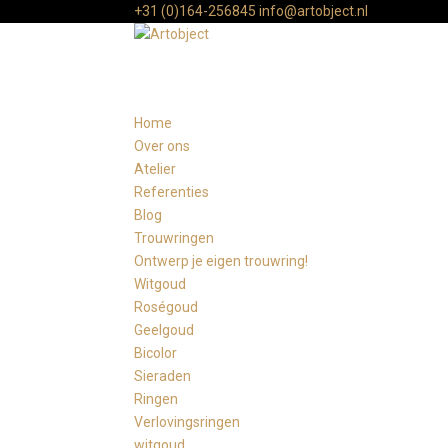
+31 (0)164-256845
info@artobject.nl
Home
Over ons
Atelier
Referenties
Blog
Trouwringen
Ontwerp je eigen trouwring!
Witgoud
Roségoud
Geelgoud
Bicolor
Sieraden
Ringen
Verlovingsringen
witgoud