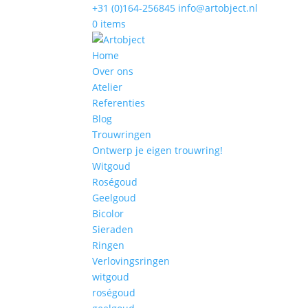
+31 (0)164-256845
info@artobject.nl
0 items
Home
Over ons
Atelier
Referenties
Blog
Trouwringen
Ontwerp je eigen trouwring!
Witgoud
Roségoud
Geelgoud
Bicolor
Sieraden
Ringen
Verlovingsringen
witgoud
roségoud