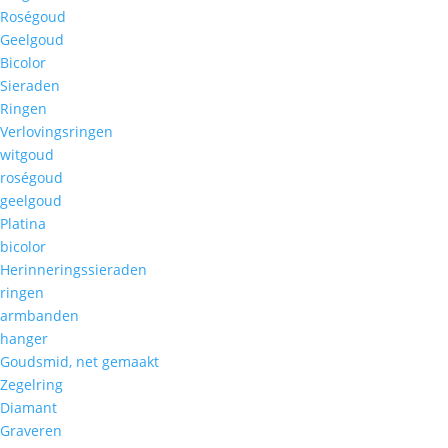
Roségoud
Geelgoud
Bicolor
Sieraden
Ringen
Verlovingsringen
witgoud
roségoud
geelgoud
Platina
bicolor
Herinneringssieraden
ringen
armbanden
hanger
Goudsmid, net gemaakt
Zegelring
Diamant
Graveren