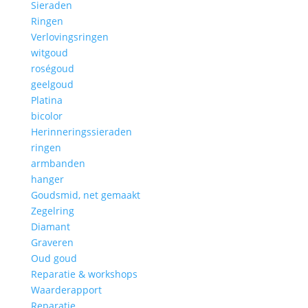
Sieraden
Ringen
Verlovingsringen
witgoud
roségoud
geelgoud
Platina
bicolor
Herinneringssieraden
ringen
armbanden
hanger
Goudsmid, net gemaakt
Zegelring
Diamant
Graveren
Oud goud
Reparatie & workshops
Waarderapport
Reparatie