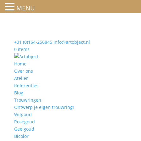
MENU
+31 (0)164-256845
info@artobject.nl
0 items
Home
Over ons
Atelier
Referenties
Blog
Trouwringen
Ontwerp je eigen trouwring!
Witgoud
Roségoud
Geelgoud
Bicolor