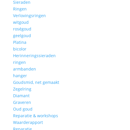
Sieraden
Ringen
Verlovingsringen
witgoud
roségoud
geelgoud
Platina
bicolor
Herinneringssieraden
ringen
armbanden
hanger
Goudsmid, net gemaakt
Zegelring
Diamant
Graveren
Oud goud
Reparatie & workshops
Waarderapport
Reparatie