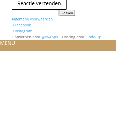
Zoeken
naar:
Algemene voorwaarden
Facebook
Instagram
Ontworpen door:
@Pi-Apps
| Hosting door:
Code-Up
MENU
HOME
OVER ONS
ATELIER
REFERENTIES
BLOG
TROUWRINGEN
ONTWERP JE EIGEN TROUWRING!
WITGOUD
ROSÉGOUD
GEELGOUD
BICOLOR