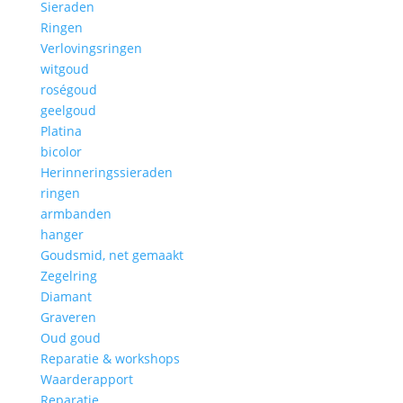
Sieraden
Ringen
Verlovingsringen
witgoud
roségoud
geelgoud
Platina
bicolor
Herinneringssieraden
ringen
armbanden
hanger
Goudsmid, net gemaakt
Zegelring
Diamant
Graveren
Oud goud
Reparatie & workshops
Waarderapport
Reparatie