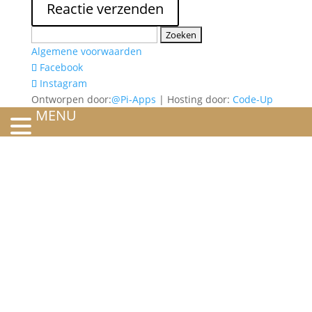
Zoeken
naar:
Algemene voorwaarden
Facebook
Instagram
Ontworpen door:
@Pi-Apps
| Hosting door:
Code-Up
MENU
HOME
OVER ONS
ATELIER
REFERENTIES
BLOG
TROUWRINGEN
ONTWERP JE EIGEN TROUWRING!
WITGOUD
ROSÉGOUD
GEELGOUD
BICOLOR