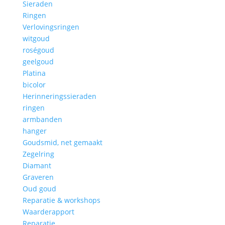
Sieraden
Ringen
Verlovingsringen
witgoud
roségoud
geelgoud
Platina
bicolor
Herinneringssieraden
ringen
armbanden
hanger
Goudsmid, net gemaakt
Zegelring
Diamant
Graveren
Oud goud
Reparatie & workshops
Waarderapport
Reparatie