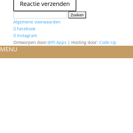
Zoeken
naar:
Algemene voorwaarden
Facebook
Instagram
Ontworpen door:
@Pi-Apps
| Hosting door:
Code-Up
MENU
HOME
OVER ONS
ATELIER
REFERENTIES
BLOG
TROUWRINGEN
ONTWERP JE EIGEN TROUWRING!
WITGOUD
ROSÉGOUD
GEELGOUD
BICOLOR