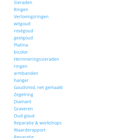
Sieraden
Ringen
Verlovingsringen
witgoud
roségoud
geelgoud
Platina
bicolor
Herinneringssieraden
ringen
armbanden
hanger
Goudsmid, net gemaakt
Zegelring
Diamant
Graveren
Oud goud
Reparatie & workshops
Waarderapport
Reparatie