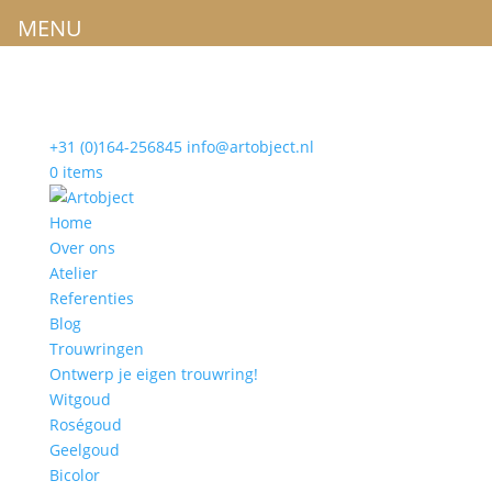
MENU
+31 (0)164-256845
info@artobject.nl
0 items
Home
Over ons
Atelier
Referenties
Blog
Trouwringen
Ontwerp je eigen trouwring!
Witgoud
Roségoud
Geelgoud
Bicolor