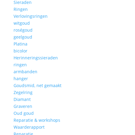
Sieraden
Ringen
Verlovingsringen
witgoud
roségoud
geelgoud
Platina
bicolor
Herinneringssieraden
ringen
armbanden
hanger
Goudsmid, net gemaakt
Zegelring
Diamant
Graveren
Oud goud
Reparatie & workshops
Waarderapport
Reparatie