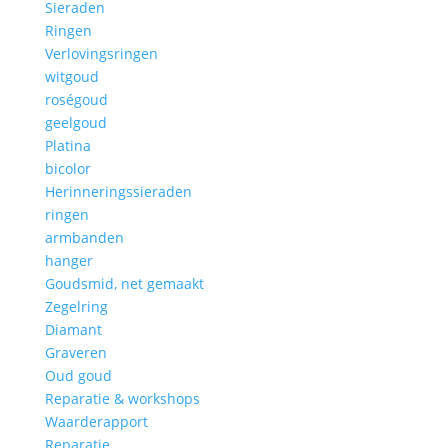
Sieraden
Ringen
Verlovingsringen
witgoud
roségoud
geelgoud
Platina
bicolor
Herinneringssieraden
ringen
armbanden
hanger
Goudsmid, net gemaakt
Zegelring
Diamant
Graveren
Oud goud
Reparatie & workshops
Waarderapport
Reparatie