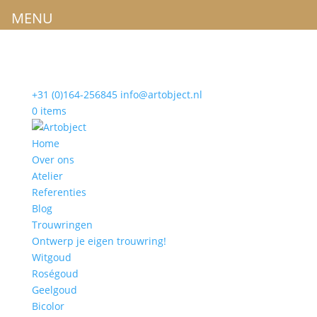
MENU
+31 (0)164-256845
info@artobject.nl
0 items
Home
Over ons
Atelier
Referenties
Blog
Trouwringen
Ontwerp je eigen trouwring!
Witgoud
Roségoud
Geelgoud
Bicolor