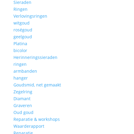
Sieraden
Ringen
Verlovingsringen
witgoud
roségoud
geelgoud
Platina
bicolor
Herinneringssieraden
ringen
armbanden
hanger
Goudsmid, net gemaakt
Zegelring
Diamant
Graveren
Oud goud
Reparatie & workshops
Waarderapport
Reparatie