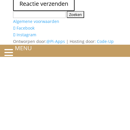
Zoeken
naar:
Algemene voorwaarden
Facebook
Instagram
Ontworpen door:
@Pi-Apps
| Hosting door:
Code-Up
MENU
HOME
OVER ONS
ATELIER
REFERENTIES
BLOG
TROUWRINGEN
ONTWERP JE EIGEN TROUWRING!
WITGOUD
ROSÉGOUD
GEELGOUD
BICOLOR