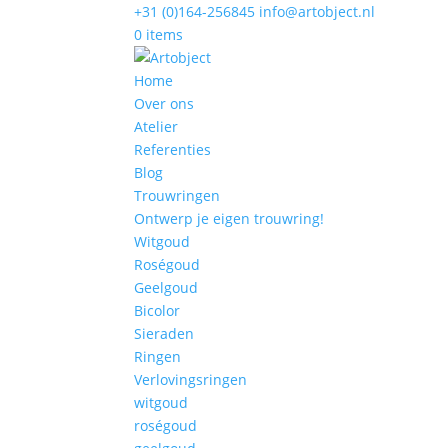
+31 (0)164-256845
info@artobject.nl
0 items
Home
Over ons
Atelier
Referenties
Blog
Trouwringen
Ontwerp je eigen trouwring!
Witgoud
Roségoud
Geelgoud
Bicolor
Sieraden
Ringen
Verlovingsringen
witgoud
roségoud