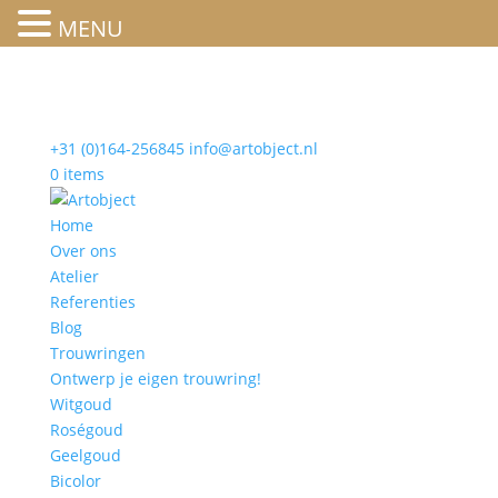
MENU
+31 (0)164-256845
info@artobject.nl
0 items
Home
Over ons
Atelier
Referenties
Blog
Trouwringen
Ontwerp je eigen trouwring!
Witgoud
Roségoud
Geelgoud
Bicolor