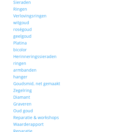
Sieraden
Ringen
Verlovingsringen
witgoud
roségoud
geelgoud
Platina
bicolor
Herinneringssieraden
ringen
armbanden
hanger
Goudsmid, net gemaakt
Zegelring
Diamant
Graveren
Oud goud
Reparatie & workshops
Waarderapport
Reparatie