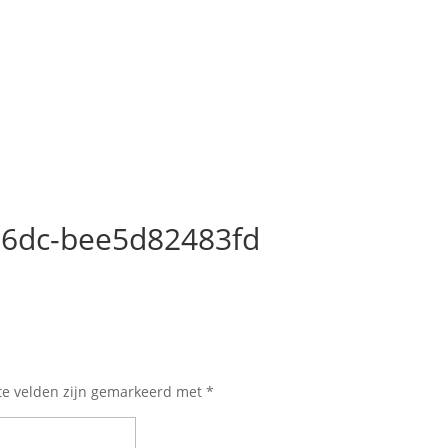
96dc-bee5d82483fd
te velden zijn gemarkeerd met
*