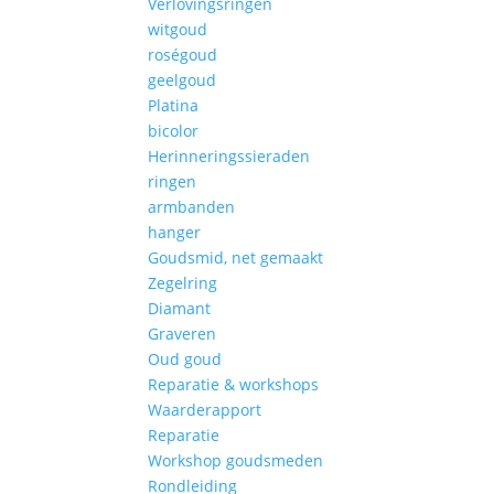
Verlovingsringen
witgoud
roségoud
geelgoud
Platina
bicolor
Herinneringssieraden
ringen
armbanden
hanger
Goudsmid, net gemaakt
Zegelring
Diamant
Graveren
Oud goud
Reparatie & workshops
Waarderapport
Reparatie
Workshop goudsmeden
Rondleiding