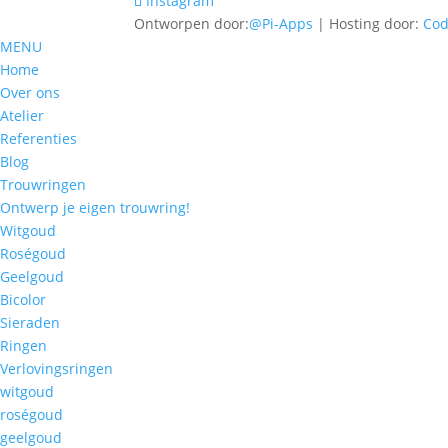
Instagram
Ontworpen door:
@Pi-Apps
| Hosting door:
Co
MENU
Home
Over ons
Atelier
Referenties
Blog
Trouwringen
Ontwerp je eigen trouwring!
Witgoud
Roségoud
Geelgoud
Bicolor
Sieraden
Ringen
Verlovingsringen
witgoud
roségoud
geelgoud