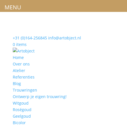
MENU
+31 (0)164-256845
info@artobject.nl
0 items
Home
Over ons
Atelier
Referenties
Blog
Trouwringen
Ontwerp je eigen trouwring!
Witgoud
Roségoud
Geelgoud
Bicolor