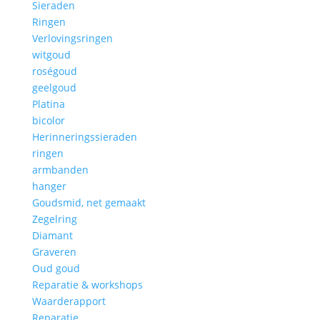
Sieraden
Ringen
Verlovingsringen
witgoud
roségoud
geelgoud
Platina
bicolor
Herinneringssieraden
ringen
armbanden
hanger
Goudsmid, net gemaakt
Zegelring
Diamant
Graveren
Oud goud
Reparatie & workshops
Waarderapport
Reparatie