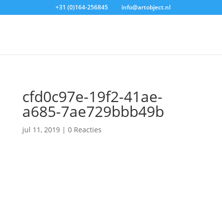
+31 (0)164-256845
info@artobject.nl
cfd0c97e-19f2-41ae-
a685-7ae729bbb49b
jul 11, 2019
|
0 Reacties