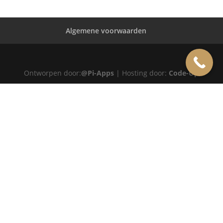
Algemene voorwaarden
Ontworpen door:
@Pi-Apps
| Hosting door:
Code-Up
MENU
HOME
OVER ONS
ATELIER
REFERENTIES
BLOG
TROUWRINGEN
ONTWERP JE EIGEN TROUWRING!
WITGOUD
ROSÉGOUD
GEELGOUD