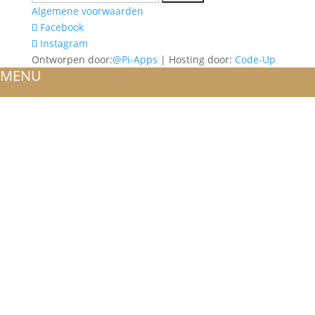
naar:
Algemene voorwaarden
Facebook
Instagram
Ontworpen door:
@Pi-Apps
| Hosting door:
Code-Up
MENU
HOME
OVER ONS
ATELIER
REFERENTIES
BLOG
TROUWRINGEN
ONTWERP JE EIGEN TROUWRING!
WITGOUD
ROSÉGOUD
GEELGOUD
BICOLOR
SIERADEN
RINGEN