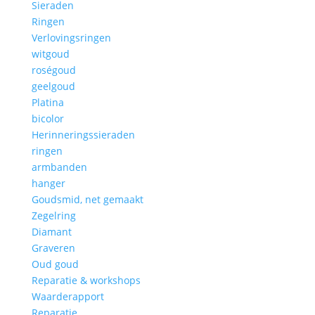
Sieraden
Ringen
Verlovingsringen
witgoud
roségoud
geelgoud
Platina
bicolor
Herinneringssieraden
ringen
armbanden
hanger
Goudsmid, net gemaakt
Zegelring
Diamant
Graveren
Oud goud
Reparatie & workshops
Waarderapport
Reparatie