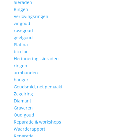
Sieraden
Ringen
Verlovingsringen
witgoud
roségoud
geelgoud
Platina
bicolor
Herinneringssieraden
ringen
armbanden
hanger
Goudsmid, net gemaakt
Zegelring
Diamant
Graveren
Oud goud
Reparatie & workshops
Waarderapport
Reparatie