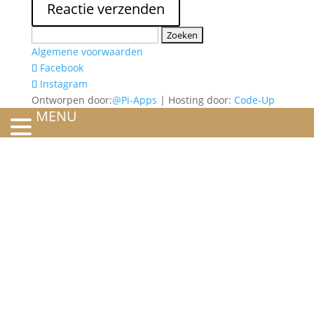
Zoeken
naar:
Algemene voorwaarden
Facebook
Instagram
Ontworpen door:
@Pi-Apps
| Hosting door:
Code-Up
MENU
HOME
OVER ONS
ATELIER
REFERENTIES
BLOG
TROUWRINGEN
ONTWERP JE EIGEN TROUWRING!
WITGOUD
ROSÉGOUD
GEELGOUD
BICOLOR