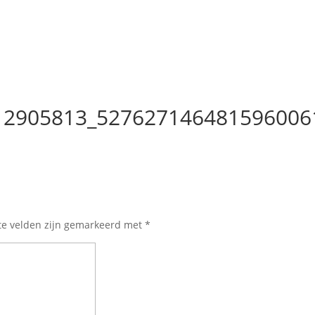
12905813_527627146481596006
te velden zijn gemarkeerd met
*