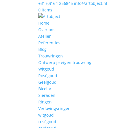
+31 (0)164-256845
info@artobject.nl
0 items
Home
Over ons
Atelier
Referenties
Blog
Trouwringen
Ontwerp je eigen trouwring!
Witgoud
Roségoud
Geelgoud
Bicolor
Sieraden
Ringen
Verlovingsringen
witgoud
roségoud