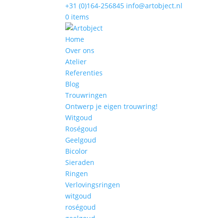
+31 (0)164-256845
info@artobject.nl
0 items
Home
Over ons
Atelier
Referenties
Blog
Trouwringen
Ontwerp je eigen trouwring!
Witgoud
Roségoud
Geelgoud
Bicolor
Sieraden
Ringen
Verlovingsringen
witgoud
roségoud