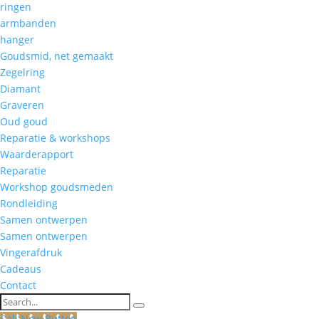
ringen
armbanden
hanger
Goudsmid, net gemaakt
Zegelring
Diamant
Graveren
Oud goud
Reparatie & workshops
Waarderapport
Reparatie
Workshop goudsmeden
Rondleiding
Samen ontwerpen
Samen ontwerpen
Vingerafdruk
Cadeaus
Contact
Search
Call Now Button