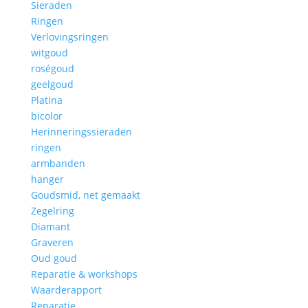
Sieraden
Ringen
Verlovingsringen
witgoud
roségoud
geelgoud
Platina
bicolor
Herinneringssieraden
ringen
armbanden
hanger
Goudsmid, net gemaakt
Zegelring
Diamant
Graveren
Oud goud
Reparatie & workshops
Waarderapport
Reparatie