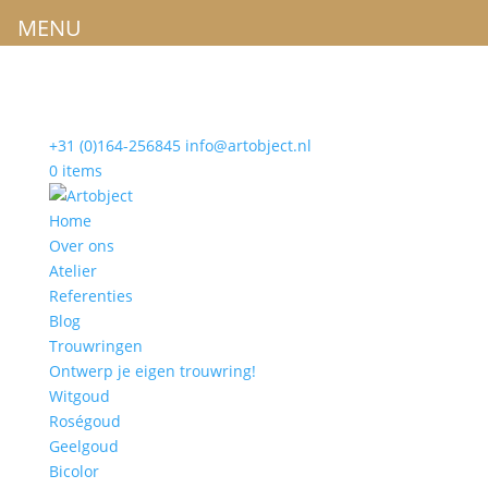
MENU
+31 (0)164-256845
info@artobject.nl
0 items
Home
Over ons
Atelier
Referenties
Blog
Trouwringen
Ontwerp je eigen trouwring!
Witgoud
Roségoud
Geelgoud
Bicolor