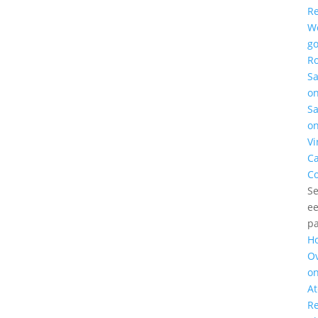
Re
W
g
Ro
S
o
S
o
Vi
C
Co
Se
e
p
H
O
o
At
Re