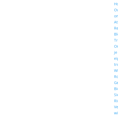
H
O
o
At
Re
Bl
T
O
je
ei
tr
W
R
G
Bi
Si
R
Ve
w