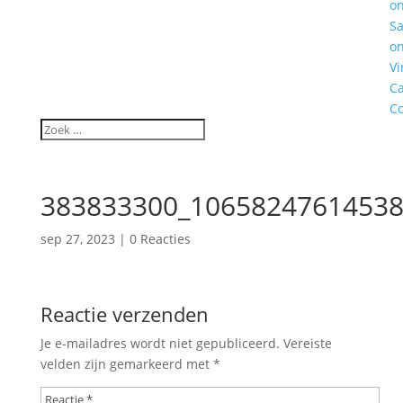
o
S
o
Vi
C
Co
383833300_10658247614538
sep 27, 2023
|
0 Reacties
Reactie verzenden
Je e-mailadres wordt niet gepubliceerd.
Vereiste
velden zijn gemarkeerd met
*