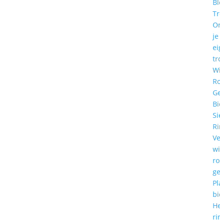
Bl
T
O
je
ei
tr
W
R
G
Bi
Si
R
Ve
w
r
g
Pl
bi
He
ri