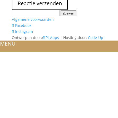
Zoeken
naar:
Algemene voorwaarden
Facebook
Instagram
Ontworpen door:
@Pi-Apps
| Hosting door:
Code-Up
MENU
HOME
OVER ONS
ATELIER
REFERENTIES
BLOG
TROUWRINGEN
ONTWERP JE EIGEN TROUWRING!
WITGOUD
ROSÉGOUD
GEELGOUD
BICOLOR