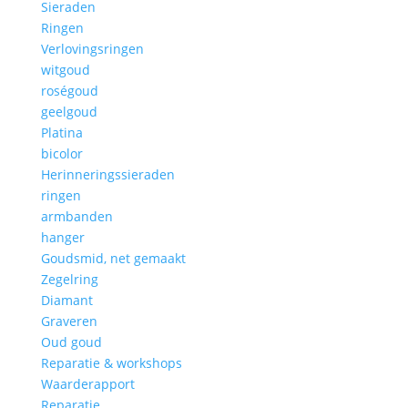
Sieraden
Ringen
Verlovingsringen
witgoud
roségoud
geelgoud
Platina
bicolor
Herinneringssieraden
ringen
armbanden
hanger
Goudsmid, net gemaakt
Zegelring
Diamant
Graveren
Oud goud
Reparatie & workshops
Waarderapport
Reparatie