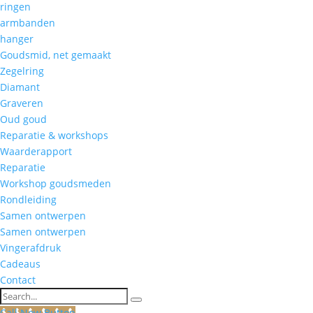
ringen
armbanden
hanger
Goudsmid, net gemaakt
Zegelring
Diamant
Graveren
Oud goud
Reparatie & workshops
Waarderapport
Reparatie
Workshop goudsmeden
Rondleiding
Samen ontwerpen
Samen ontwerpen
Vingerafdruk
Cadeaus
Contact
Search
Call Now Button