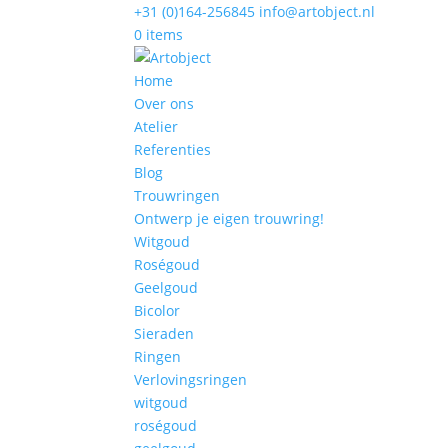
+31 (0)164-256845
info@artobject.nl
0 items
Home
Over ons
Atelier
Referenties
Blog
Trouwringen
Ontwerp je eigen trouwring!
Witgoud
Roségoud
Geelgoud
Bicolor
Sieraden
Ringen
Verlovingsringen
witgoud
roségoud