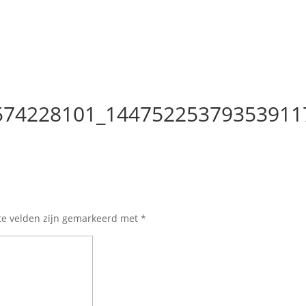
574228101_14475225379353911
te velden zijn gemarkeerd met
*