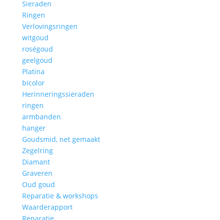
Sieraden
Ringen
Verlovingsringen
witgoud
roségoud
geelgoud
Platina
bicolor
Herinneringssieraden
ringen
armbanden
hanger
Goudsmid, net gemaakt
Zegelring
Diamant
Graveren
Oud goud
Reparatie & workshops
Waarderapport
Reparatie