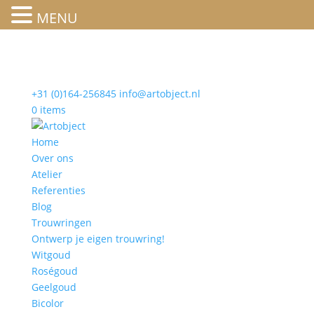
MENU
+31 (0)164-256845
info@artobject.nl
0 items
Home
Over ons
Atelier
Referenties
Blog
Trouwringen
Ontwerp je eigen trouwring!
Witgoud
Roségoud
Geelgoud
Bicolor