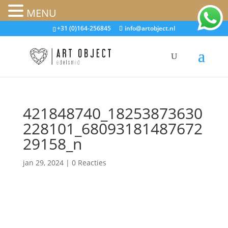
MENU
+31 (0)164-256845
info@artobject.nl
421848740_18253873630
228101_68093181487672
29158_n
jan 29, 2024
|
0 Reacties