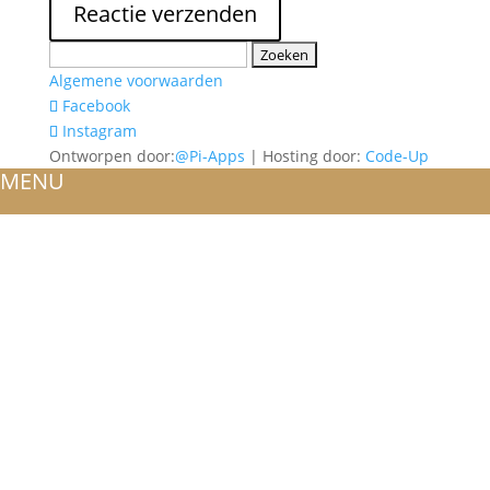
Zoeken
naar:
Algemene voorwaarden
Facebook
Instagram
Ontworpen door:
@Pi-Apps
| Hosting door:
Code-Up
MENU
HOME
OVER ONS
ATELIER
REFERENTIES
BLOG
TROUWRINGEN
ONTWERP JE EIGEN TROUWRING!
WITGOUD
ROSÉGOUD
GEELGOUD
BICOLOR