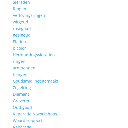
Sieraden
Ringen
Verlovingsringen
witgoud
roségoud
geelgoud
Platina
bicolor
Herinneringssieraden
ringen
armbanden
hanger
Goudsmid, net gemaakt
Zegelring
Diamant
Graveren
Oud goud
Reparatie & workshops
Waarderapport
Reparatie