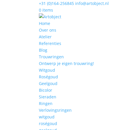
+31 (0)164-256845
info@artobject.nl
0 items
Home
Over ons
Atelier
Referenties
Blog
Trouwringen
Ontwerp je eigen trouwring!
Witgoud
Roségoud
Geelgoud
Bicolor
Sieraden
Ringen
Verlovingsringen
witgoud
roségoud