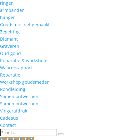
ringen
armbanden
hanger
Goudsmid, net gemaakt
Zegelring
Diamant
Graveren
Oud goud
Reparatie & workshops
Waarderapport
Reparatie
Workshop goudsmeden
Rondleiding
Samen ontwerpen
Samen ontwerpen
Vingerafdruk
Cadeaus
Contact
Search
Call Now Button