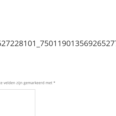
627228101_75011901356926527
te velden zijn gemarkeerd met
*