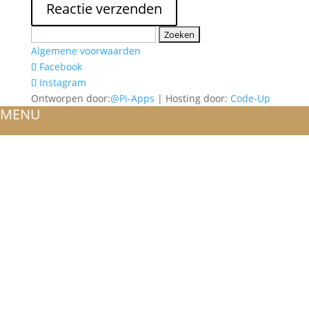
Zoeken
naar:
Algemene voorwaarden
Facebook
Instagram
Ontworpen door:
@Pi-Apps
| Hosting door:
Code-Up
MENU
HOME
OVER ONS
ATELIER
REFERENTIES
BLOG
TROUWRINGEN
ONTWERP JE EIGEN TROUWRING!
WITGOUD
ROSÉGOUD
GEELGOUD
BICOLOR