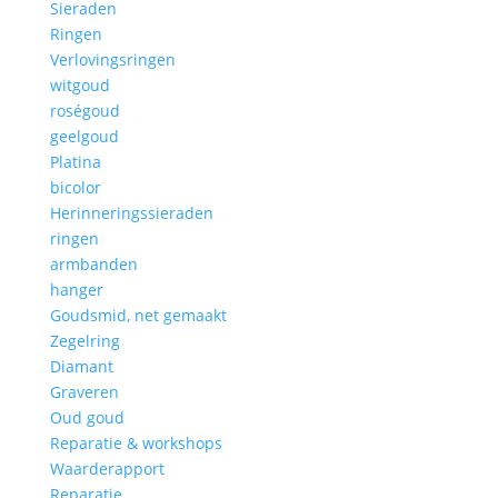
Sieraden
Ringen
Verlovingsringen
witgoud
roségoud
geelgoud
Platina
bicolor
Herinneringssieraden
ringen
armbanden
hanger
Goudsmid, net gemaakt
Zegelring
Diamant
Graveren
Oud goud
Reparatie & workshops
Waarderapport
Reparatie