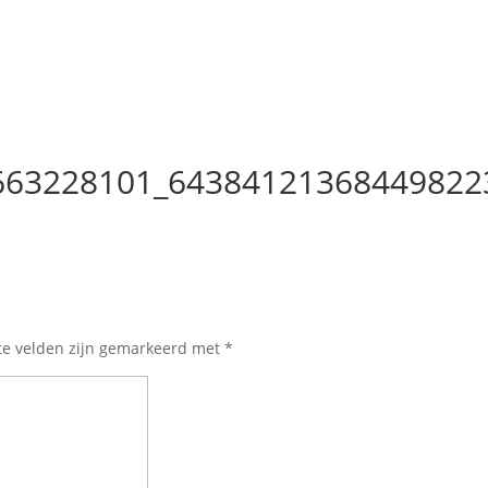
663228101_64384121368449822
te velden zijn gemarkeerd met
*