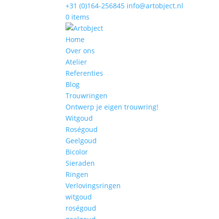
+31 (0)164-256845
info@artobject.nl
0 items
Home
Over ons
Atelier
Referenties
Blog
Trouwringen
Ontwerp je eigen trouwring!
Witgoud
Roségoud
Geelgoud
Bicolor
Sieraden
Ringen
Verlovingsringen
witgoud
roségoud