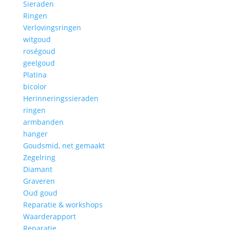
Sieraden
Ringen
Verlovingsringen
witgoud
roségoud
geelgoud
Platina
bicolor
Herinneringssieraden
ringen
armbanden
hanger
Goudsmid, net gemaakt
Zegelring
Diamant
Graveren
Oud goud
Reparatie & workshops
Waarderapport
Reparatie