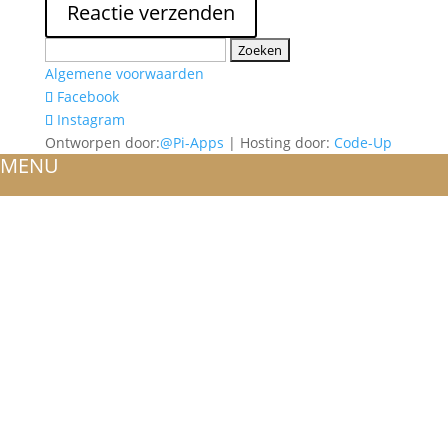
Zoeken
naar:
Algemene voorwaarden
Facebook
Instagram
Ontworpen door:
@Pi-Apps
| Hosting door:
Code-Up
MENU
HOME
OVER ONS
ATELIER
REFERENTIES
BLOG
TROUWRINGEN
ONTWERP JE EIGEN TROUWRING!
WITGOUD
ROSÉGOUD
GEELGOUD
BICOLOR