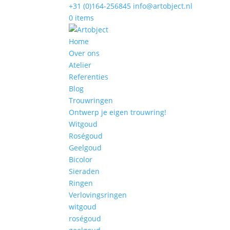
+31 (0)164-256845
info@artobject.nl
0 items
Home
Over ons
Atelier
Referenties
Blog
Trouwringen
Ontwerp je eigen trouwring!
Witgoud
Roségoud
Geelgoud
Bicolor
Sieraden
Ringen
Verlovingsringen
witgoud
roségoud