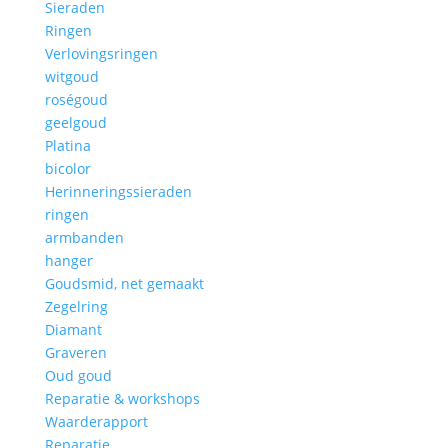
Sieraden
Ringen
Verlovingsringen
witgoud
roségoud
geelgoud
Platina
bicolor
Herinneringssieraden
ringen
armbanden
hanger
Goudsmid, net gemaakt
Zegelring
Diamant
Graveren
Oud goud
Reparatie & workshops
Waarderapport
Reparatie