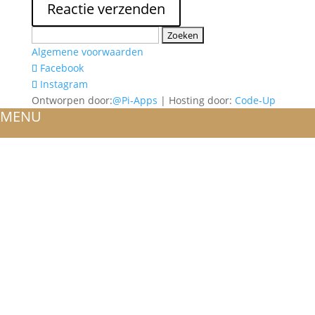
Zoeken
naar:
Algemene voorwaarden
Facebook
Instagram
Ontworpen door:
@Pi-Apps
| Hosting door:
Code-Up
MENU
HOME
OVER ONS
ATELIER
REFERENTIES
BLOG
TROUWRINGEN
ONTWERP JE EIGEN TROUWRING!
WITGOUD
ROSÉGOUD
GEELGOUD
BICOLOR