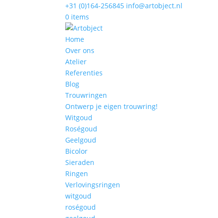
+31 (0)164-256845
info@artobject.nl
0 items
Home
Over ons
Atelier
Referenties
Blog
Trouwringen
Ontwerp je eigen trouwring!
Witgoud
Roségoud
Geelgoud
Bicolor
Sieraden
Ringen
Verlovingsringen
witgoud
roségoud