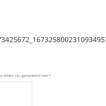
73425672_167325800231093495
te velden zijn gemarkeerd met
*