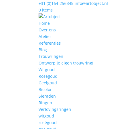
+31 (0)164-256845
info@artobject.nl
0 items
Home
Over ons
Atelier
Referenties
Blog
Trouwringen
Ontwerp je eigen trouwring!
Witgoud
Roségoud
Geelgoud
Bicolor
Sieraden
Ringen
Verlovingsringen
witgoud
roségoud