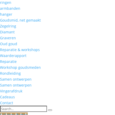
ringen
armbanden
hanger
Goudsmid, net gemaakt
Zegelring
Diamant
Graveren
Oud goud
Reparatie & workshops
Waarderapport
Reparatie
Workshop goudsmeden
Rondleiding
Samen ontwerpen
Samen ontwerpen
Vingerafdruk
Cadeaus
Contact
Search
Call Now Button