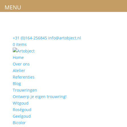
MENU
+31 (0)164-256845
info@artobject.nl
0 items
Home
Over ons
Atelier
Referenties
Blog
Trouwringen
Ontwerp je eigen trouwring!
Witgoud
Roségoud
Geelgoud
Bicolor