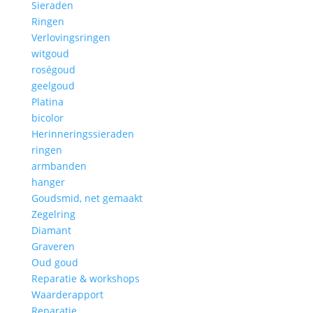
Sieraden
Ringen
Verlovingsringen
witgoud
roségoud
geelgoud
Platina
bicolor
Herinneringssieraden
ringen
armbanden
hanger
Goudsmid, net gemaakt
Zegelring
Diamant
Graveren
Oud goud
Reparatie & workshops
Waarderapport
Reparatie