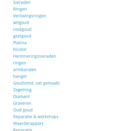
Sieraden
Ringen
Verlovingsringen
witgoud
roségoud
geelgoud
Platina
bicolor
Herinneringssieraden
ringen
armbanden
hanger
Goudsmid, net gemaakt
Zegelring
Diamant
Graveren
Oud goud
Reparatie & workshops
Waarderapport
Reparatie