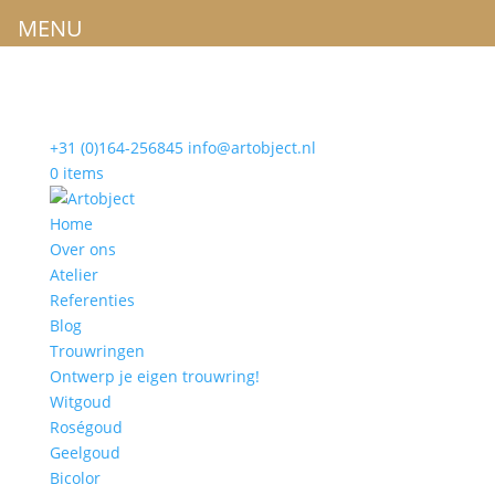
MENU
+31 (0)164-256845
info@artobject.nl
0 items
Home
Over ons
Atelier
Referenties
Blog
Trouwringen
Ontwerp je eigen trouwring!
Witgoud
Roségoud
Geelgoud
Bicolor