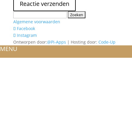
Zoeken
naar:
Algemene voorwaarden
Facebook
Instagram
Ontworpen door:
@Pi-Apps
| Hosting door:
Code-Up
MENU
HOME
OVER ONS
ATELIER
REFERENTIES
BLOG
TROUWRINGEN
ONTWERP JE EIGEN TROUWRING!
WITGOUD
ROSÉGOUD
GEELGOUD
BICOLOR