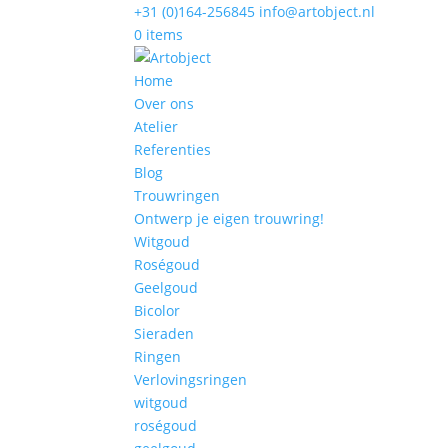
+31 (0)164-256845
info@artobject.nl
0 items
Home
Over ons
Atelier
Referenties
Blog
Trouwringen
Ontwerp je eigen trouwring!
Witgoud
Roségoud
Geelgoud
Bicolor
Sieraden
Ringen
Verlovingsringen
witgoud
roségoud