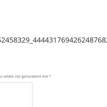
52458329_444431769426248768
te velden zijn gemarkeerd met
*