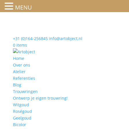
MENU
+31 (0)164-256845
info@artobject.nl
0 items
Home
Over ons
Atelier
Referenties
Blog
Trouwringen
Ontwerp je eigen trouwring!
Witgoud
Roségoud
Geelgoud
Bicolor