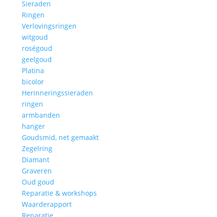
Sieraden
Ringen
Verlovingsringen
witgoud
roségoud
geelgoud
Platina
bicolor
Herinneringssieraden
ringen
armbanden
hanger
Goudsmid, net gemaakt
Zegelring
Diamant
Graveren
Oud goud
Reparatie & workshops
Waarderapport
Reparatie